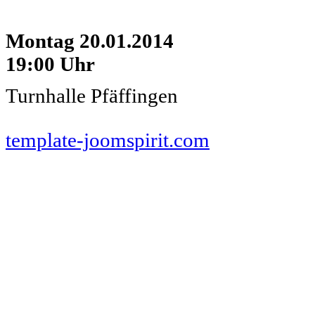
Montag 20.01.2014
19:00 Uhr
Turnhalle Pfäffingen
www.pferde-futterautomaten-pferdle-glück.de.de
www.Pferdle-Glück.de
www.Pferdle-Glueck.de
www.PferdleGlück.de
www.PferdleGlueck.de
www.Pferde-Glück.de
www.La
template-joomspirit.com