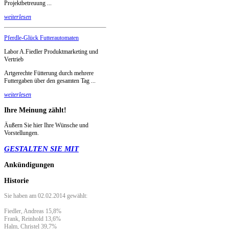
Projektbetreuung ...
weiterlesen
Pferdle-Glück Futterautomaten
Labor A.Fiedler Produktmarketing und
Vertrieb
Artgerechte Fütterung durch mehrere
Futtergaben über den gesamten Tag ...
weiterlesen
Ihre
Meinung zählt!
Äußern Sie hier Ihre Wünsche und
Vorstellungen.
GESTALTEN SIE MIT
Ankündigungen
Historie
Sie haben am 02.02.2014 gewählt:
Fiedler, Andreas 15,8%
Frank, Reinhold 13,6%
Halm, Christel 39,7%